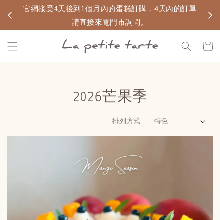
無宅配
官網接受4天後到1個月內的蛋糕訂購，4天內的訂單
請直接來電門市詢問。
2026芒果季
排列方式 :