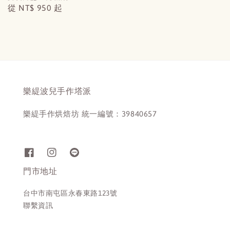
Regular
從
NT$ 950
起
price
樂緹波兒手作塔派
樂緹手作烘焙坊 統一編號：39840657
門市地址
台中市南屯區永春東路123號
聯繫資訊