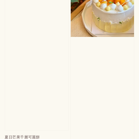
夏日芒果千層可麗餅