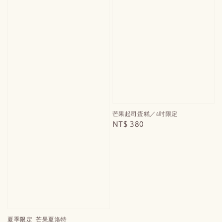
芒果起司蛋糕／4吋限定
Regular
NT$ 380
price
夏季限定_芒果夏洛特