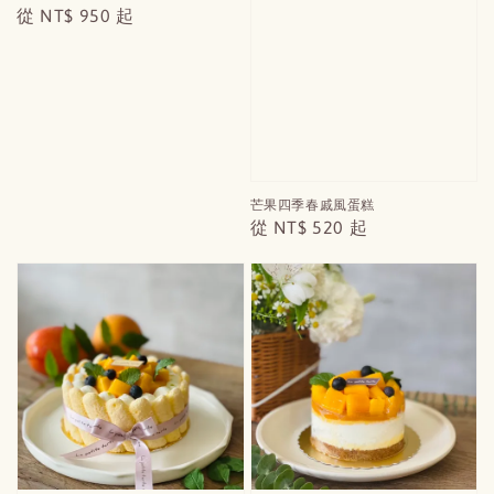
Regular
從
NT$ 950
起
price
芒果四季春戚風蛋糕
Regular
從
NT$ 520
起
price