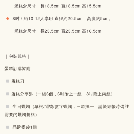
蛋糕盒尺寸：長18.5cm 寬18.5cm 高15.5cm
8吋 / 約10-12人享用 直徑約20.5cm，高度約5cm。
蛋糕盒尺寸：長23.5cm 寬23.5cm 高16.5cm
｜包裝規格｜
蛋糕訂購皆附
蛋糕刀
蛋糕分享盤（一組6個，6吋附上一組，8吋附上兩組）
生日蠟燭（單根/
問號/
數字蠟燭，三款擇一，請於結帳時備註
需要的蠟燭規格）
品牌提袋1個