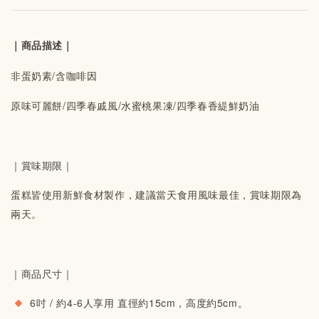
｜商品描述｜
非蛋奶素/含咖啡因
原味可麗餅/四季春戚風/水蜜桃果凍/四季春香緹鮮奶油
｜賞味期限｜
蛋糕皆使用新鮮食材製作，建議當天食用風味最佳，賞味期限為
兩天。
｜商品尺寸｜
6吋 / 約4-6人享用 直徑約15cm，高度約5cm。