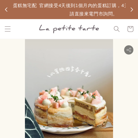
無宅配
官網接受4天後到1個月內的蛋糕訂購，4天內的訂單
請直接來電門市詢問。