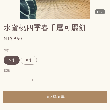
1
/2
水蜜桃四季春千層可麗餅
Regular
NT$ 950
price
6吋
6吋
8吋
數量
加入購物車