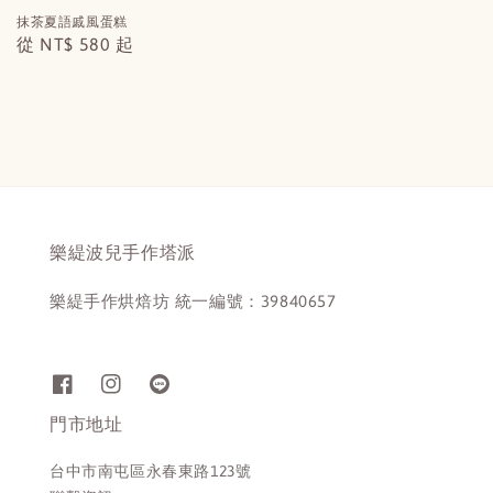
抹茶夏語戚風蛋糕
Regular
從
NT$ 580
起
price
樂緹波兒手作塔派
樂緹手作烘焙坊 統一編號：39840657
門市地址
台中市南屯區永春東路123號