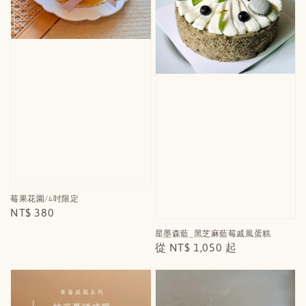
莓果花園/4吋限定
Regular
NT$ 380
price
星墨森藍_黑芝麻藍莓戚風蛋糕
Regular
從
NT$ 1,050
起
price