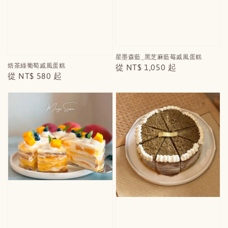
星墨森藍_黑芝麻藍莓戚風蛋糕
焙茶綠葡萄戚風蛋糕
Regular
從
NT$ 1,050
起
Regular
從
NT$ 580
起
price
price