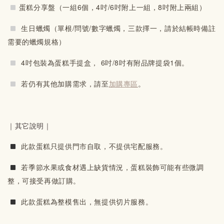
蛋糕分享盤（一組6個，4吋/6吋附上一組，8吋附上兩組）
 生日蠟燭（單根/
問號/
數字蠟燭，三款擇一，請於結帳時備註
需要的蠟燭規格）
4吋包裝為蛋糕手提盒，
 6吋/8吋有附品牌提袋1個。
 若仍有其他加購需求，請至
加購專區
。
｜其它說明｜
 此款蛋糕只提供門市自取，不提供宅配服務。
若季節水果或食材遇上缺貨情況，蛋糕裝飾可能有些微調
整，可接受再做訂購。
 此款蛋糕為整模售出，無提供切片服務。