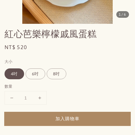
1
/6
紅心芭樂檸檬戚風蛋糕
Regular
NT$ 520
price
大小
4吋
6吋
8吋
數量
加入購物車