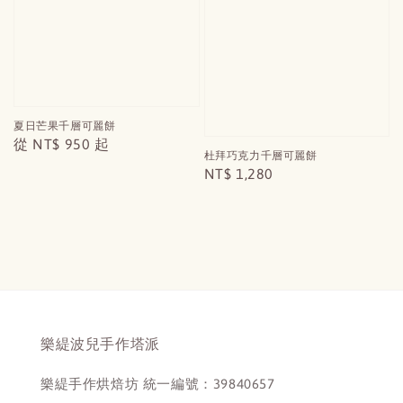
夏日芒果千層可麗餅
Regular
從
NT$ 950
起
杜拜巧克力千層可麗餅
price
Regular
NT$ 1,280
price
樂緹波兒手作塔派
樂緹手作烘焙坊 統一編號：39840657