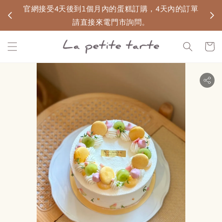
無宅配
官網接受4天後到1個月內的蛋糕訂購，4天內的訂單
請直接來電門市詢問。