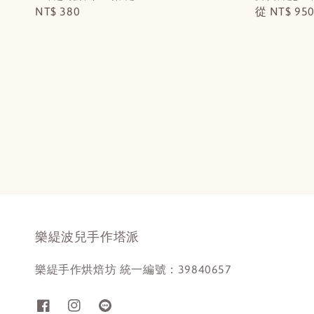
Regular
NT$ 380
Regular
從
NT$ 95
price
price
樂緹波兒手作塔派
樂緹手作烘焙坊 統一編號：39840657