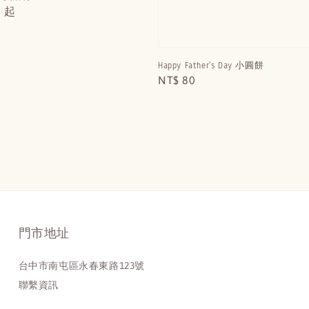
0
起
Happy Father's Day 小圓餅
Regular
NT$ 80
price
門市地址
台中市南屯區永春東路123號
聯繫資訊