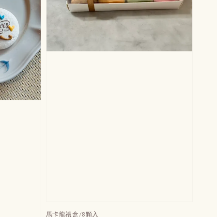
馬卡龍禮盒/8顆入