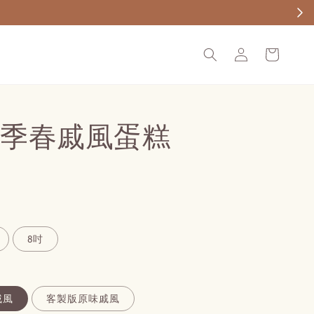
詢問。
季春戚風蛋糕
8吋
戚風
客製版原味戚風