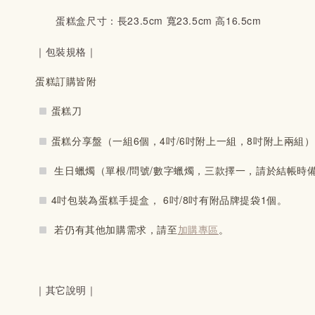
　　蛋糕盒尺寸：長23.5cm 寬23.5cm 高16.5cm 
｜包裝規格｜
蛋糕訂購皆附
蛋糕刀
蛋糕分享盤（一組6個，4吋/6吋附上一組，8吋附上兩組）
 生日蠟燭（單根/
問號/
數字蠟燭，三款擇一，請於結帳時
4吋包裝為蛋糕手提盒，
 6吋/8吋有附品牌提袋1個。
 若仍有其他加購需求，請至
加購專區
。
｜其它說明｜