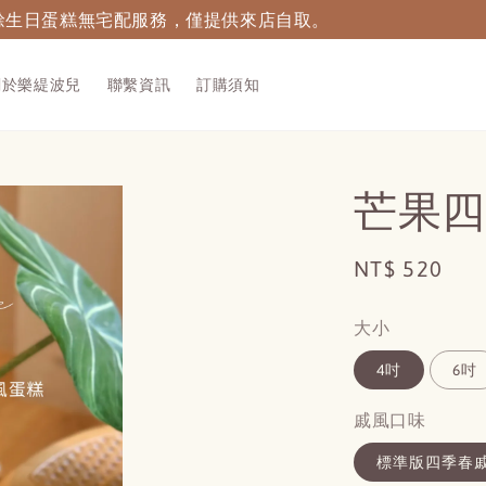
接受4天後到1個月內的蛋糕訂購，4天內的訂單請直接來電門市
關於樂緹波兒
聯繫資訊
訂購須知
芒果四
Regular
NT$ 520
price
大小
4吋
6吋
戚風口味
標準版四季春