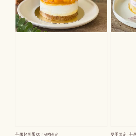
芒果起司蛋糕／4吋限定
夏季限定_芒